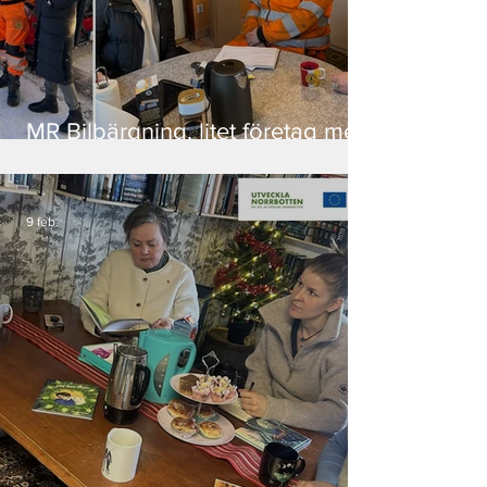
MR Bilbärgning, litet företag med
stor betydelse i vardagen
9 feb.