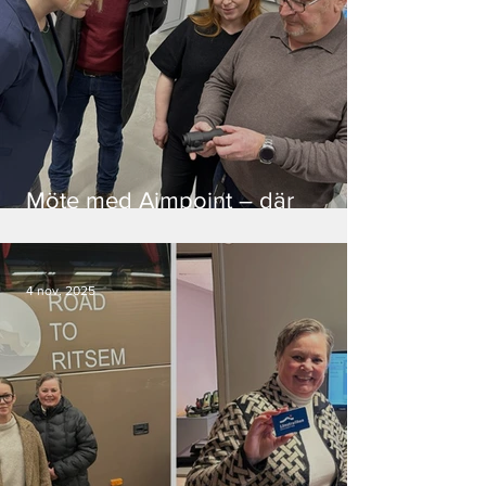
Möte med Aimpoint – där
gemenskap och högteknologi
går hand i hand
4 nov. 2025