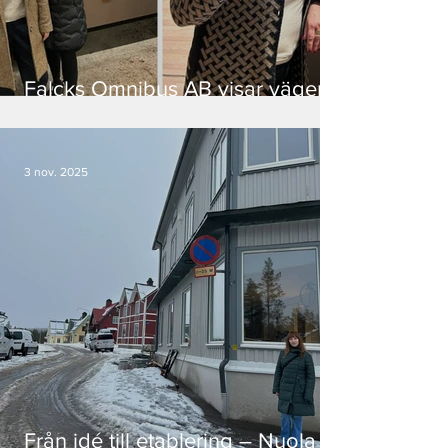
Falcks Omnibus AB visar vägen
för lokal tillväxt
3 nov. 2025
Från idé till etablering – Nuola