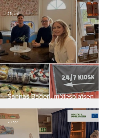
25 juni
Sannas Bageri, mötesplatsen
med doft av nybakat i
Puoltikasvaara
28 apr.