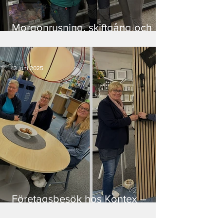
Morgonrusning, skiftgång och
stark gemenskap - Coop
Gällivare Luleåvägen
13 juni 2025
Företagsbesök hos Kontex –
service som får vardagen att