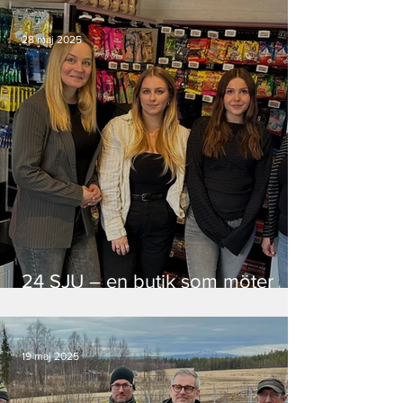
rulla
28 maj 2025
24 SJU – en butik som möter
behoven i ett skiftsamhälle
19 maj 2025