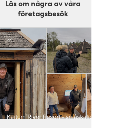
Läs om några av våra
företagsbesök
22 juli
Kaitum River Resort - småskaligt
värdskap i historisk miljö