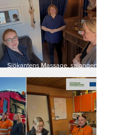
Sjökantens Massage, salongen
med kunden i fokus
13 feb.