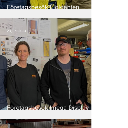
Företagsbesök Elgiganten
Gällivare
23 juni 2024
Företagsbesök Imega Display
AB