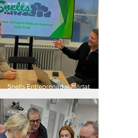
16 dec. 2025
Snells Entreprenad – hjärtat
inom krossning och fötterna i
Norrbotten
11 dec. 2025