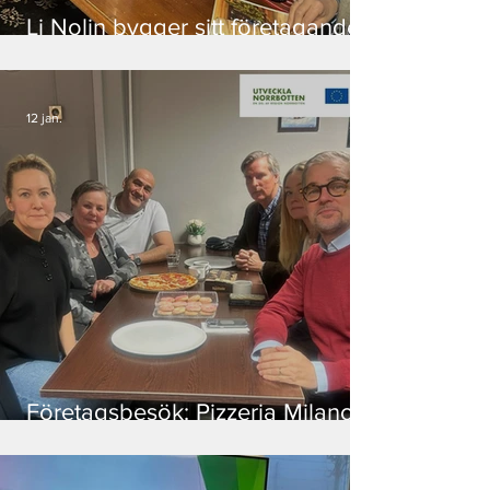
Li Nolin bygger sitt företagande
på natur och berättelser i
Vettasjärvi
12 jan.
Företagsbesök: Pizzeria Milano -
doft av pizza och julstämning