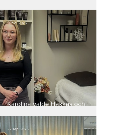
Dental satsar i Nuolajärvi
15 okt. 2025
Karolina valde Hakkas och
skapade sin salong mitt i byn
22 sep. 2025