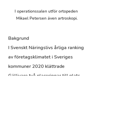
I operationssalen utför ortopeden 
Mikael Petersen även artroskopi.
Bakgrund
I Svenskt Näringslivs årliga ranking 
av företagsklimatet i Sveriges 
kommuner 2020 klättrade 
Gällivare två placeringar till plats 
234. Utifrån detta har Gällivare 
kommun och Gällivare Näringsliv 
AB beslutat att sätta in 
gemensamma åtgärder. 
Företagsbesöken under 2021 är 