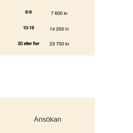
6-9
7 600 kr
10-19
14 250
kr
20 eller fler
23 750 kr
Ansökan