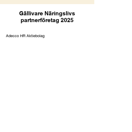
Gällivare Näringslivs
partnerföretag 2025
Adecco HR Aktiebolag
Adviva Företagshälsovård AB
AFI Sweden AB
Arctic Infra AB
Assurera försäkringsmäklare
AutoTech i Gällivare AB
BDX Företagen AB
Brightnest Group AB
Dundret Gällivare Fjällanläggning AB
Ekonomikonsult i Malmfälten AB
Ekonomteamet i Norr AB
Ferritek AB
G Tech Vulk AB
Gefa System AB