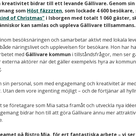
reativitet bidrar till ett levande Gällivare. Genom sin 
emang som 
Höst fäzzzten
, som lockade 4 600 besökare, 
 kind of Christmas"
 i Isborgen med totalt 1 060 gäster, 
nniskor kan samlas och uppleva Gällivare tillsammans.
r inom besöksnäringen och samarbetar aktivt med lokala lev
 både näringslivet och upplevelsen för besökare. Hon har haf
rbetet med 
Gällivare kommun
 i tillståndsfrågor, men ser 
 externa aktörer när det gäller exempelvis hyra av kommuna
.
ram sin personal, som med engagemang och kreativitet är me
. Utan dem vore ingenting möjligt – och de förtjänar all hyll
t se företagare som Mia satsa framåt och utveckla nya idéer
agemang bidrar hon till att göra Gällivare ännu mer attraktiv
e.
teamet på Bistro Mia, för ert fantastiska arbete – vi se