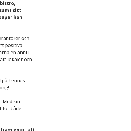
bistro, 
samt sitt 
skapar hon 
erantörer och 
t positiva 
gärna en ännu 
la lokaler och 
d på hennes 
ning!
. Med sin 
t för både 
r fram emot att 