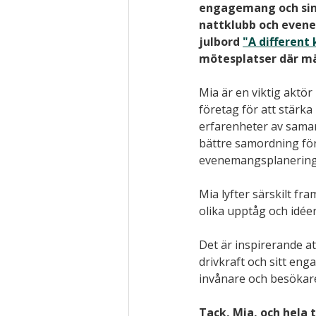
engagemang och sin k
nattklubb och even
julbord 
"A different
mötesplatser där mä
Mia är en viktig aktö
företag för att stärka
erfarenheter av sama
bättre samordning för
evenemangsplanering
Mia lyfter särskilt f
olika upptåg och idéer
Det är inspirerande at
drivkraft och sitt eng
invånare och besökar
Tack, Mia, och hela 