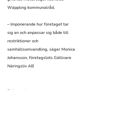
Wäppling kommunalråd.
– Imponerande hur företaget tar 
sig an och anpassar sig både till 
restriktioner och 
samhällsomvandling, säger Monica 
Johansson, företagslots Gällivare 
Näringsliv AB
Bakgrund
I Svenskt Näringslivs årliga ranking 
av företagsklimatet i Sveriges 
kommuner 2020 klättrade 