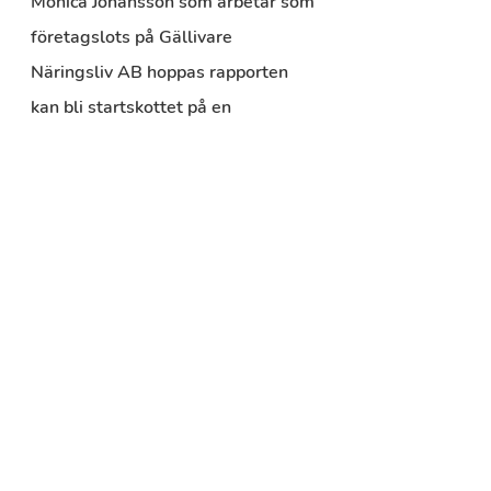
Monica Johansson som arbetar som 
företagslots på Gällivare 
Näringsliv AB hoppas rapporten 
kan bli startskottet på en 
förändring.
– Detta är allvarligt. Nu krävs 
krafttag för att vända utvecklingen 
och skapa långsiktiga värden. När 
restriktionerna hävts den 29 
september kommer vi bemanna 
kontoret på Storgatan 15 igen, vi 
välkomnar både bokade och 
spontana besök och kommer också 