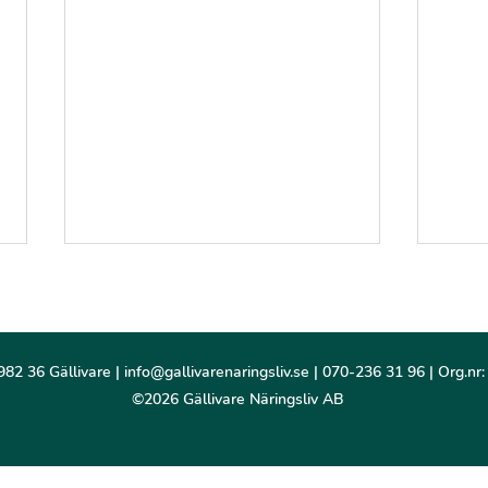
982 36 Gällivare |
info@gallivarenaringsliv.se
| 070-236 31 96 | Org.nr
©2026 Gällivare Näringsliv AB
Fler verksamheter på gång i
Sann
Gladan
möte