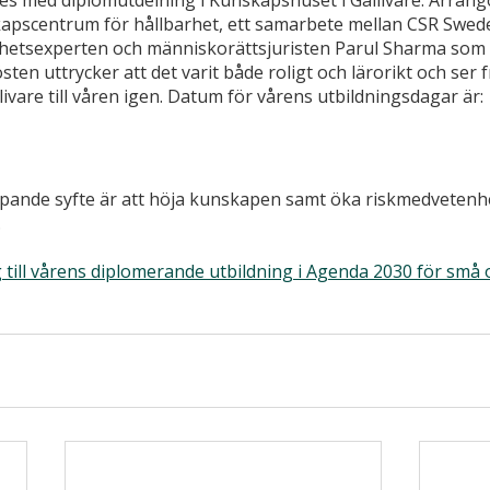
es med diplomutdelning i Kunskapshuset i Gällivare. Arrangö
apscentrum för hållbarhet, ett samarbete mellan CSR Swede
rhetsexperten och människorättsjuristen Parul Sharma som l
ten uttrycker att det varit både roligt och lärorikt och ser 
livare till våren igen. Datum för vårens utbildningsdagar är: 
ipande syfte är att höja kunskapen samt öka riskmedvetenh
.
 till vårens diplomerande utbildning i Agenda 2030 för små 