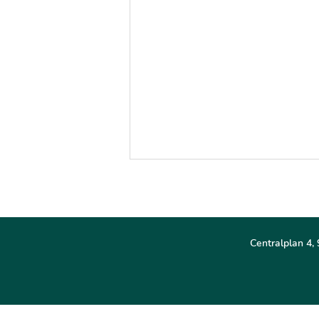
Centralplan 4, 
Kaitum River Resort -
småskaligt värdskap i