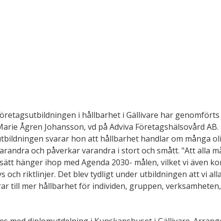
retagsutbildningen i hållbarhet i Gällivare har genomförts
Marie Ågren Johansson, vd på Adviva Företagshälsovård AB. 
utbildningen svarar hon att hållbarhet handlar om många ol
andra och påverkar varandra i stort och smått. "Att alla mål
ätt hänger ihop med Agenda 2030- målen, vilket vi även ko
ys och riktlinjer. Det blev tydligt under utbildningen att vi a
ar till mer hållbarhet för individen, gruppen, verksamheten,