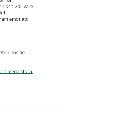
r för 
n och Gällivare 
ett 
fram emot att 
eten hos de 
och medelstora 