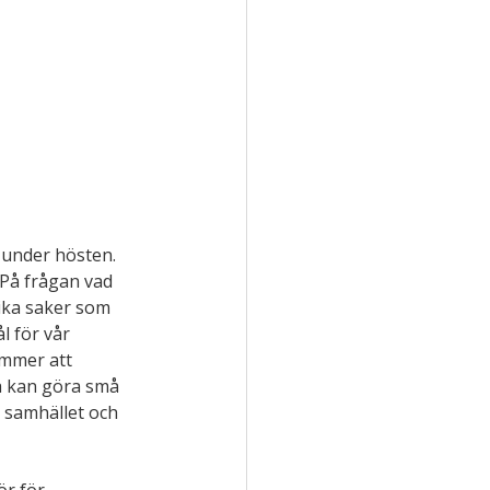
 under hösten. 
På frågan vad 
ika saker som 
 för vår 
mmer att 
lla kan göra små 
 samhället och 