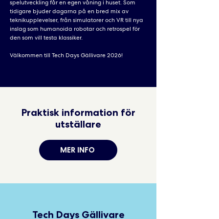
spelutveckling får en egen våning i huset. Som
tidigare bjuder dagarna på en bred mix av
teknikupplevelser, från simulatorer och VR till nya
inslag som humanoida robotar och retrospel för
den som vill testa klassiker.
Välkommen till Tech Days Gällivare 2026!
Praktisk information för
utställare
MER INFO
Tech Days Gällivare