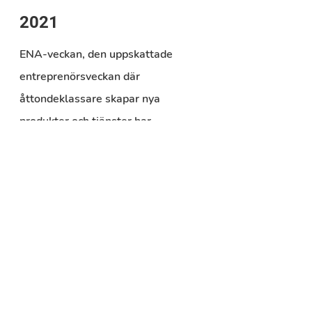
2021
ENA-veckan, den uppskattade 
entreprenörsveckan där 
åttondeklassare skapar nya 
produkter och tjänster har 
avslutats med prisutdelning 23 
februari. Till skillnad från tidigare 
år är det i år endast 
Malmens 
Friskola
 som deltar och de 
traditionella utställningsmontrarna 
har bytts ut mot presentationer i 
videoformat. Årets vinnare mottog 
diplom och presentkort på 