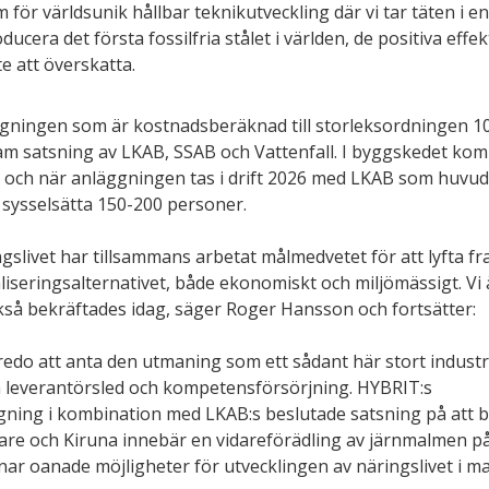
m för världsunik hållbar teknikutveckling där vi tar täten i en
ucera det första fossilfria stålet i världen, de positiva effe
e att överskatta.
ningen som är kostnadsberäknad till storleksordningen 10 
 satsning av LKAB, SSAB och Vattenfall. I byggskedet komm
s och när anläggningen tas i drift 2026 med LKAB som huv
 sysselsätta 150-200 personer.
ngslivet har tillsammans arbetat målmedvetet för att lyfta f
liseringsalternativet, både ekonomiskt och miljömässigt. Vi 
ckså bekräftades idag, säger Roger Hansson och fortsätter:
 redo att anta den utmaning som ett sådant här stort industr
ra leverantörsled och kompetensförsörjning. HYBRIT:s 
ning i kombination med LKAB:s beslutade satsning på att 
are och Kiruna innebär en vidareförädling av järnmalmen på 
r oanade möjligheter för utvecklingen av näringslivet i m