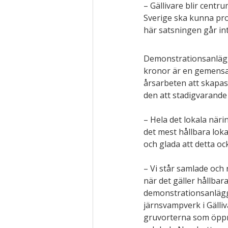
– Gällivare blir centru
Sverige ska kunna prod
här satsningen går int
Demonstrationsanlägg
kronor är en gemensam
årsarbeten att skapa
den att stadigvarande
– Hela det lokala näri
det mest hållbara loka
och glada att detta o
– Vi står samlade och
när det gäller hållba
demonstrationsanlägg
järnsvampverk i Gälliv
gruvorterna som öppna