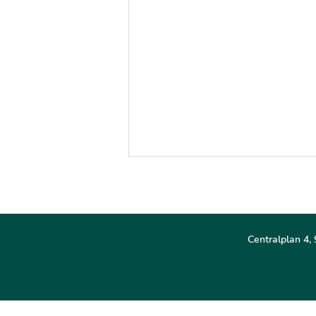
Centralplan 4, 
Inspirationsfrukost på temat
Hybrit