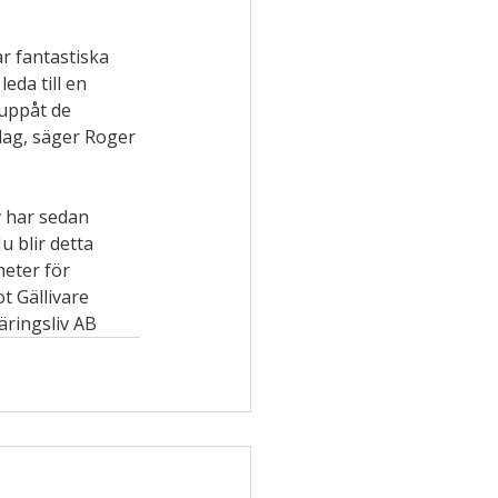
r fantastiska 
eda till en 
uppåt de 
dag, säger Roger 
 har sedan 
 blir detta 
eter för 
t Gällivare 
Näringsliv AB