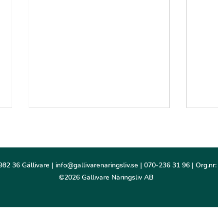
982 36 Gällivare |
info@gallivarenaringsliv.se
| 070-236 31 96 | Org.nr
©2026 Gällivare Näringsliv AB
Gäll
Bygg
plat
demonstrationsanläggningen