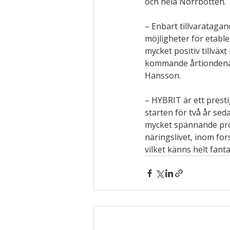
och hela Norrbotten.
– Enbart tillvarataga
möjligheter för etable
mycket positiv tillvä
kommande årtiondena. 
Hansson.
– HYBRIT är ett prest
starten för två år sed
mycket spännande proj
näringslivet, inom for
vilket känns helt fant