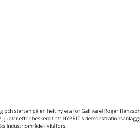
ag och starten på en helt ny era för Gällivare! Roger Hansson,
AB, jublar efter beskedet att HYBRIT:s demonstrationsanlä
AB:s industriområde i Vitåfors.