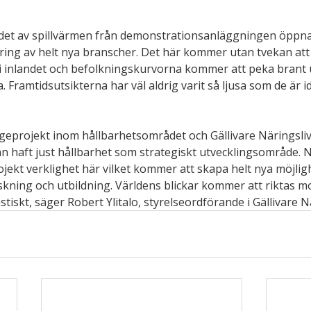
ndet av spillvärmen från demonstrationsanläggningen öppna
ring av helt nya branscher. Det här kommer utan tvekan att l
xt i inlandet och befolkningskurvorna kommer att peka brant 
Framtidsutsikterna har väl aldrig varit så ljusa som de är i
igeprojekt inom hållbarhetsområdet och Gällivare Näringsliv
an haft just hållbarhet som strategiskt utvecklingsområde. Nu
ekt verklighet här vilket kommer att skapa helt nya möjligh
skning och utbildning. Världens blickar kommer att riktas mo
astiskt, säger Robert Ylitalo, styrelseordförande i Gällivare 