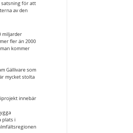
 satsning för att 
kterna av den 
miljarder 
er fler än 2000 
udman kommer 
ram Gällivare som 
är mycket stolta 
iprojekt innebär 
bygga 
plats i 
almfältsregionen 