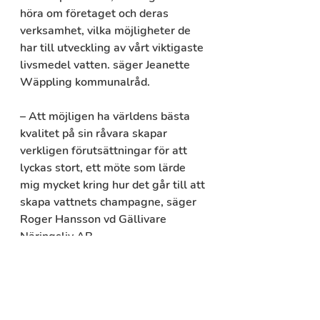
höra om företaget och deras 
verksamhet, vilka möjligheter de 
har till utveckling av vårt viktigaste 
livsmedel vatten. säger Jeanette 
Wäppling kommunalråd.
– Att möjligen ha världens bästa 
kvalitet på sin råvara skapar 
verkligen förutsättningar för att 
lyckas stort, ett möte som lärde 
mig mycket kring hur det går till att 
skapa vattnets champagne, säger 
Roger Hansson vd Gällivare 
Näringsliv AB.
Bakgrund
I Svenskt Näringslivs årliga ranking 
av företagsklimatet i Sveriges 