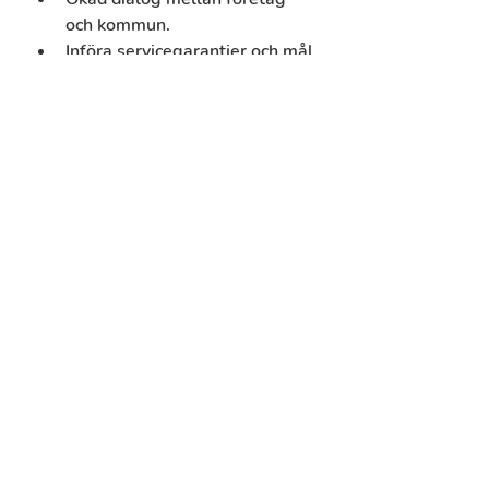
och kommun.
Införa servicegarantier och mål 
för kundnöjdhet.
Snabbare och effektivare 
processer för ökad service.
Företagslots finns hos 
Gällivare Näringsliv AB.
Arbeta för ökad tillgänglighet, 
service och bemötande.
Vill du också ha ett besök?
Är du som företagare intresserad 
av ett besök? Kontakta Jenny 
Eriksson på 
jenny.eriksson@gallivarenaringsliv.
se eller ring 073-058 77 25.