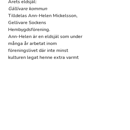
Årets eldsjäl:
Gällivare kommun
Tilldelas Ann-Helen Mickelsson, 
Gellivare Sockens 
Hembygdsförening.
Ann-Helen är en eldsjäl som under 
många år arbetat inom 
föreningslivet där inte minst 
kulturen legat henne extra varmt 
om hjärtat. För Gellivare Sockens 
Hembygdsförening och Gällivare 
Malmbergets Konstklubb har hon 
under flera år varit en motor, där 
just de föreningarna spelar en 
mycket viktig roll för Gällivare 
kommuns föreningsliv och 
kulturutveckling. Hennes 
engagemang och positiva energi 
gör henne till en värdig vinnare av 