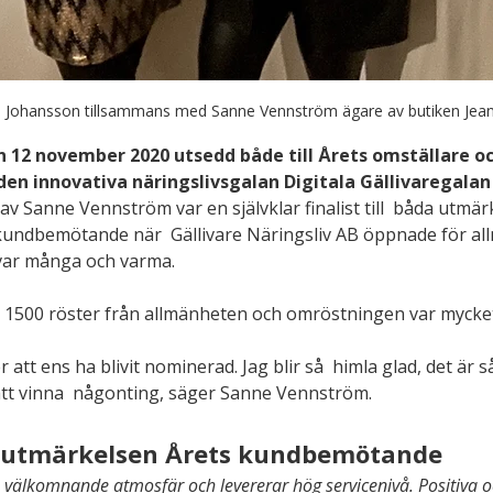
 Johansson tillsammans med Sanne Vennström ägare av butiken Jeans
 12 november 2020 utsedd både till Årets omställare oc
n innovativa näringslivsgalan Digitala Gällivaregalan 
 Sanne Vennström var en självklar finalist till  båda utmär
kundbemötande när  Gällivare Näringsliv AB öppnade för al
var många och varma.
1500 röster från allmänheten och omröstningen var mycket 
r att ens ha blivit nominerad. Jag blir så  himla glad, det är så
att vinna  någonting, säger Sanne Vennström.
ll utmärkelsen Årets kundbemötande
 välkomnande atmosfär och levererar hög servicenivå. Positiva 