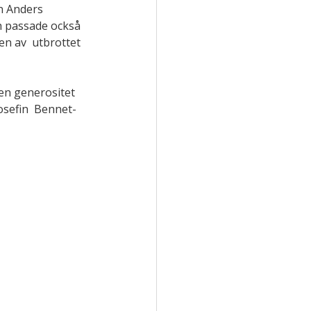
n Anders 
ch passade också 
n av  utbrottet 
den generositet 
osefin  Bennet-