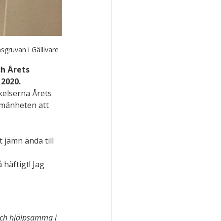
gruvan i Gällivare
h Årets 
2020.
kelserna Årets 
lmänheten att 
jämn ända till 
 häftigt! Jag 
och hjälpsamma i 