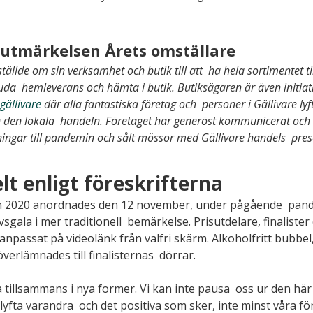
l utmärkelsen Årets omställare
ällde om sin verksamhet och butik till att  ha hela sortimentet til
da  hemleverans och hämta i butik. Butiksägaren är även initiativ
gällivare
 där alla fantastiska företag och  personer i Gällivare lyft
g den lokala  handeln. Företaget har generöst kommunicerat och
ngar till pandemin och sålt mössor med Gällivare handels  pres
elt enligt föreskrifterna
lan 2020 anordnades den 12 november, under pågående  pand
livsgala i mer traditionell  bemärkelse. Prisutdelare, finalister
passat på videolänk från valfri skärm. Alkoholfritt bubbel,
verlämnades till finalisternas  dörrar.
a tillsammans i nya former. Vi kan inte pausa  oss ur den här 
 lyfta varandra  och det positiva som sker, inte minst våra fö