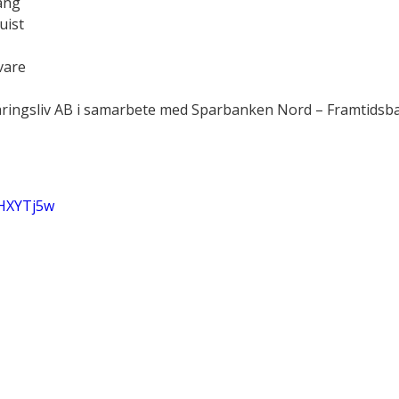
ang
uist
vare
Näringsliv AB i samarbete med Sparbanken Nord – Framtidsb
DHXYTj5w