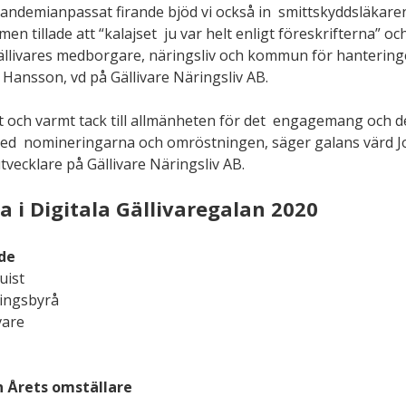
andemianpassat firande bjöd vi också in  smittskyddsläkare
en tillade att “kalajset  ju var helt enligt föreskrifterna” o
 Gällivares medborgare, näringsliv och kommun för hanteringe
 Hansson, vd på Gällivare Näringsliv AB.
stort och varmt tack till allmänheten för det  engagemang och 
h med  nomineringarna och omröstningen, säger galans värd J
utvecklare på Gällivare Näringsliv AB.
na i Digitala Gällivaregalan 2020
de
uist
ningsbyrå
vare
in Årets omställare