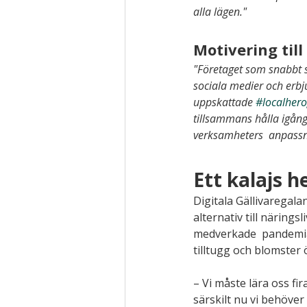
alla lägen."
Motivering til
"Företaget som snabbt st
sociala medier och erbju
uppskattade 
#localhero
tillsammans hålla igån
verksamheters  anpassni
Ett kalajs h
Digitala Gällivarega
alternativ till närings
medverkade  pandemian
tilltugg och blomster ö
– Vi måste lära oss fir
särskilt nu vi behöver