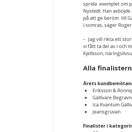
sprida  exemplet om p
Nystedt. Han avböjde m
på att ge beröm  till
i somras, säger Roger
–  Jag vill rikta ett 
vi fått ta del av i oc
Kjellsson, näringslivs
Alla finalister
Årets kundbemötan
Eriksson & Rönnq
Gällivare Begrav
Ica Kvantum Gälli
Jeansgruvan
Finalister i kategor