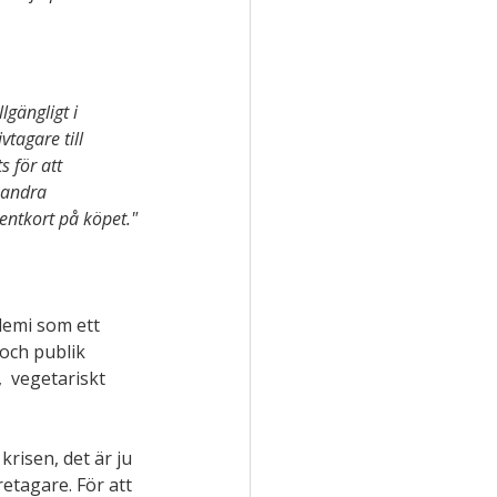
lgängligt i 
tagare till  
s för att 
 andra 
entkort på köpet."
emi som ett 
 och publik 
  vegetariskt 
krisen, det är ju 
retagare. För att 