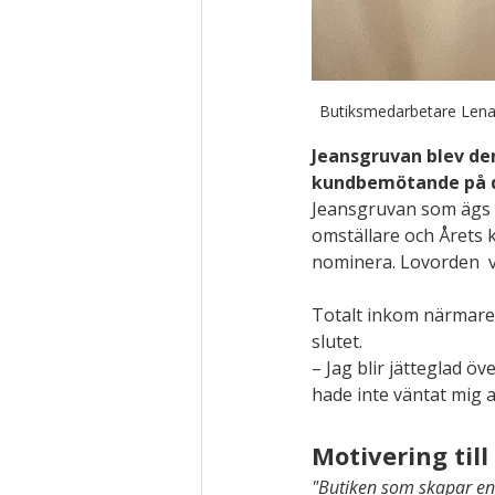
Butiksmedarbetare Lena
Jeansgruvan blev den
kundbemötande på de
Jeansgruvan som ägs av
omställare och Årets 
nominera. Lovorden  
Totalt inkom närmare 
slutet.
– Jag blir jätteglad öve
hade inte väntat mig 
Motivering ti
"Butiken som skapar en