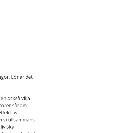
gor. Lönar det 
en också vilja 
ktorer såsom 
ffekt av 
 vi tillsammans 
iv ska 