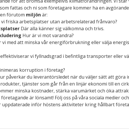
de för att bromsa exempelvis klimatförändringen. Vi står vi
 som fattas och ni som företagare kommer ha en avgörande 
den förutom 
miljön
 är: 
 vi friska arbetsplatser utan arbetsrelaterad frånvaro?
tsplatser
 Där alla känner sig välkomna och trivs.
kludering
 Hur är vi mot varandra?
 vi med att minska vår energiförbrukning eller välja energi
effektiviserar vi fyllnadsgrad i befintliga transporter eller väl
inimeras korruption i företag?
ur påverkar du leverantörsledet när du väljer sätt att göra 
rodukter, tjänster som går från en linjär ekonomi till en cir
mmer minska kostnader, stärka varumärket och öka attrakti
t företagande är lönsamt! Följ oss på våra sociala medier och   
er uppdaterade inför höstens aktiviteter kring hållbart föret