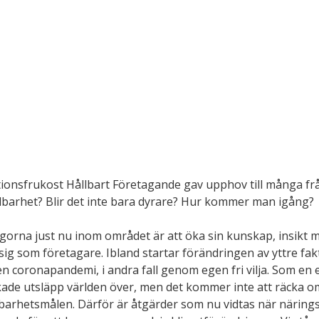
tionsfrukost Hållbart Företagande gav upphov till många frå
llbarhet? Blir det inte bara dyrare? Hur kommer man igång?
ågorna just nu inom området är att öka sin kunskap, insikt m
sig som företagare. Ibland startar förändringen av yttre fa
 en coronapandemi, i andra fall genom egen fri vilja. Som en e
ade utsläpp världen över, men det kommer inte att räcka om
lbarhetsmålen. Därför är åtgärder som nu vidtas när näringsl