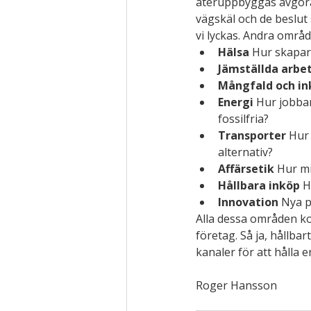
återuppbyggas avgöran
vägskäl och de beslut
vi lyckas. Andra områ
Hälsa
 Hur skapar
Jämställda arbe
Mångfald och in
Energi
 Hur jobbar
fossilfria?
Transporter
 Hur 
alternativ?
Affärsetik
 Hur m
Hållbara inköp
 H
Innovation
 Nya p
Alla dessa områden ko
företag. Så ja, hållbar
kanaler för att hålla 
Roger Hansson