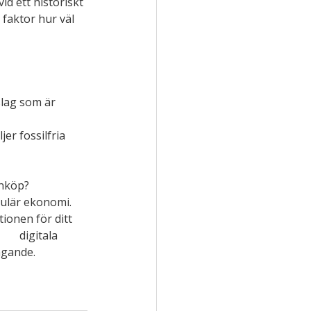
d ett historiskt 
faktor hur väl 
slag som är 
jer fossilfria 
inköp?
kulär ekonomi.
onen för ditt 
    digitala 
agande. 