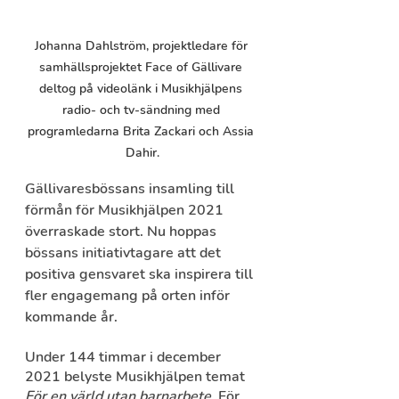
Johanna Dahlström, projektledare för 
samhällsprojektet Face of Gällivare 
deltog på videolänk i Musikhjälpens 
radio- och tv-sändning med 
programledarna Brita Zackari och Assia 
Dahir.
Gällivaresbössans insamling till 
förmån för Musikhjälpen 2021 
överraskade stort. Nu hoppas 
bössans initiativtagare att det 
positiva gensvaret ska inspirera till 
fler engagemang på orten inför 
kommande år.    
Under 144 timmar i december 
2021 belyste Musikhjälpen temat 
För en värld utan barnarbete
. För 