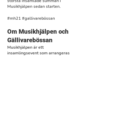
största insamlade summan i 
Musikhjälpen sedan starten.
#mh21
#gallivarebössan
Om Musikhjälpen och 
Gällivarebössan
Musikhjälpen är ett 
insamlingsevent som arrangeras 
av Sveriges Radio och SVT 
tillsammans med Radiohjälpen. 
Årets tema var “En värld utan 
barnarbete”. Insamlingen pågick till 
och med 19 december 2021. 
Bakom årets initiativ till 
Gällivarebössan står Boliden Aitik, 
Face of Gällivare, Gällivare 
Näringsliv AB och LKAB.