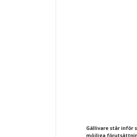
Gällivare står inför
möjliga förutsättni