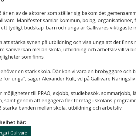
AB är en av de aktörer som ställer sig bakom det gemensamm
ällivare. Manifestet samlar kommun, bolag, organisationer, f
 ett tydligt budskap: barn och unga är Gällivares viktigaste i
m att stärka synen på utbildning och visa unga att det finns
amverkan mellan skola, utbildning och arbetsliv vill vi bidra 
ligheter som finns.
 behöver en stark skola. Där kan vi vara en brobyggare och bid
e för unga", säger Alexander Kult, vd på Gällivare Näringsliv
ler möjligheter till PRAO, exjobb, studiebesök, sommarjobb, lä
, samt genom att engagera fler företag i skolans programr
B stärka banden mellan skola, utbildning och arbetsliv.
helhet här:
ga i Gällivare