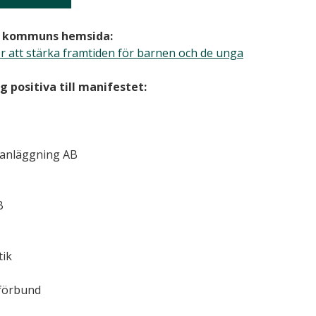
re kommuns hemsida:
ör att stärka framtiden för barnen och de unga
g positiva till manifestet:
llanläggning AB
B
tik
förbund