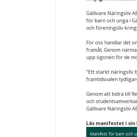
Gällivare Näringsliv 
för barn och unga i G
och föreningsliv kring
För oss handlar det o
framåt. Genom närmare s
upp ögonen för de möj
"Ett starkt näringsliv
framtidsvalen tydligar
Genom att bidra till f
och studentsamverkan
Gällivare Näringsliv A
Läs manifestet i sin 
Manifest för barn och un