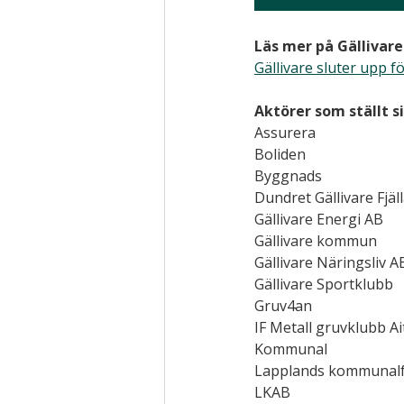
Läs mer på Gälliva
Gällivare sluter upp f
Aktörer som ställt si
Assurera
Boliden
Byggnads
Dundret Gällivare Fjä
Gällivare Energi AB
Gällivare kommun
Gällivare Näringsliv A
Gällivare Sportklubb
Gruv4an
IF Metall gruvklubb Ai
Kommunal
Lapplands kommunal
LKAB