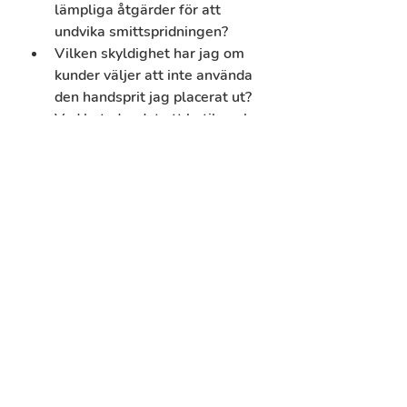
lämpliga åtgärder för att 
undvika smittspridningen?
Vilken skyldighet har jag om 
kunder väljer att inte använda 
den handsprit jag placerat ut?
Vad betyder det att butiker ska 
arbeta för ett jämnt kundflöde?
Måste jag utse en ansvarig 
person som bedömer om 
avstånd hålls och om tillträdet 
till butiken behöver begränsas?
Vad betyder utökade 
rengöringsrutiner?
Vilka ytor är särskilt viktiga att 
rengöra?
Finns hjälp att få för att göra 
bedömning för att tillämpa 
lämpliga åtgärder?
Vilka ytor är särskilt viktiga att 