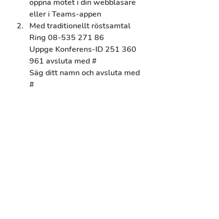
öppna mötet i din webbläsare 
eller i Teams-appen
Med traditionellt röstsamtal
Ring 08-535 271 86 
Uppge Konferens-ID 251 360 
961 avsluta med # 
Säg ditt namn och avsluta med 
#  
Kostnadsfritt deltagande.