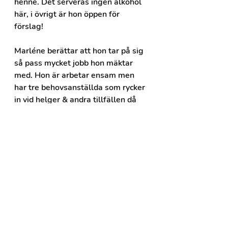
henne. Det serveras ingen alkohol 
här, i övrigt är hon öppen för 
förslag!
Marléne berättar att hon tar på sig 
så pass mycket jobb hon mäktar 
med. Hon är arbetar ensam men 
har tre behovsanställda som rycker 
in vid helger & andra tillfällen då 
armar & ben inte räcker till. "En 
gång var jag tvungen att neka en 
beställning på en smörgåstårta. 
Den har jag ännu dåligt samvete 
för!" säger hon & förklarar att det 
är så härligt när kunderna är glada 
& tycker att det smakar bra.
Stammisarna är redo på morgonen 
& kikar antingen in genom fönstret 