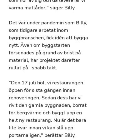
som hör av sig och då levererar vi 
varma matlådor," säger Billy.
Det var under pandemin som Billy, 
som tidigare arbetat inom 
byggbranschen, fick idén att bygga 
nytt. Även om byggstarten 
försenades på grund av brist på 
material, har projektet därefter 
rullat på i snabb takt.
"Den 17 juli höll vi restaurangen 
öppen för sista gången innan 
renoveringen. Sedan dess har vi 
rivit den gamla byggnaden, borrat 
för bergvärme och byggt upp en 
helt ny restaurang. Nu är det bara 
lite kvar innan vi kan slå upp 
portarna igen," berättar Billy.