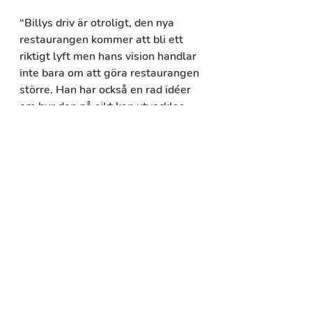
“Billys driv är otroligt, den nya 
restaurangen kommer att bli ett 
riktigt lyft men hans vision handlar 
inte bara om att göra restaurangen 
större. Han har också en rad idéer 
om hur den på sikt kan utvecklas 
vidare,” säger Kjell-Åke Johansson, 
tf vd Gällivare Näringsliv AB. 
"Allemans satsning är verkligen 
imponerande och jag ser fram emot 
nyöppningen," säger Birgitta 
Larsson, kommunalråd i Gällivare 
kommun.