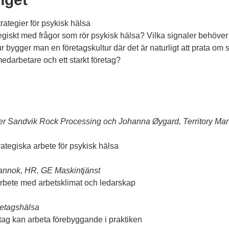
rategier för psykisk hälsa
egiskt med frågor som rör psykisk hälsa? Vilka signaler behöver
gger man en företagskultur där det är naturligt att prata om svå
edarbetare och ett starkt företag?
er Sandvik Rock Processing och Johanna Øygard, Territory Ma
ategiska arbete för psykisk hälsa
annok, HR, GE Maskintjänst
 arbete med arbetsklimat och ledarskap
retagshälsa
etag kan arbeta förebyggande i praktiken