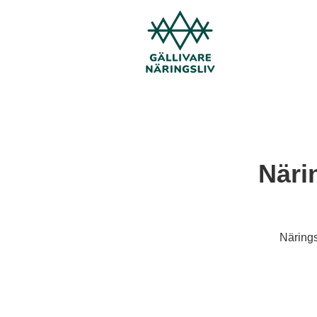
Näri
Närings