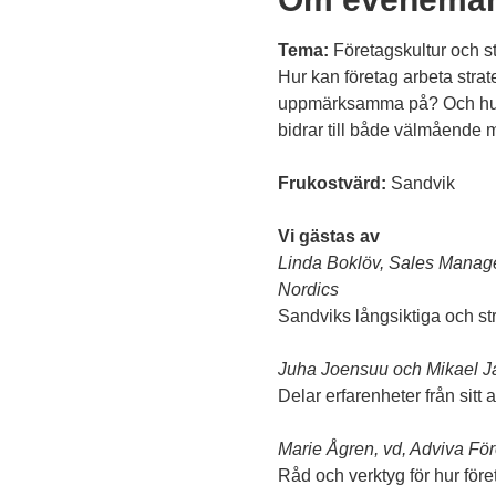
Tema:
 Företagskultur och st
Hur kan företag arbeta strat
uppmärksamma på? Och hur by
bidrar till både välmående m
Frukostvärd:
 Sandvik
Vi gästas av
Linda Boklöv, Sales Manag
Nordics
Sandviks långsiktiga och str
Juha Joensuu och Mikael J
Delar erfarenheter från sitt
Marie Ågren, vd, Adviva Fö
Råd och verktyg för hur för