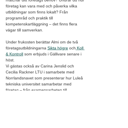
matchar ditt företags behov? Undrar du hur 
företag kan vara med och påverka vilka 
utbildningar som finns lokalt? Från 
programråd och praktik till 
kompetenskartläggning – det finns flera 
vägar till samverkan.
Under frukosten berättar Almi om de två 
företagsutbildningarna 
Sikta högre
 och
 Koll 
& Kontroll
 som erbjuds i Gällivare senare i 
höst.
Vi gästas också av Carina Jenslid och 
Cecilia Rackner LTU i samarbete med  
Norrlandsnavet som presenterar hur Luleå 
tekniska universitet samarbetar med 
företag – från examensarbeten till 
forskningsprojekt och 
innovationssamarbeten.
Frukostvärd: 
Rejlers
Drop in från kl. 07.15 och programmet 