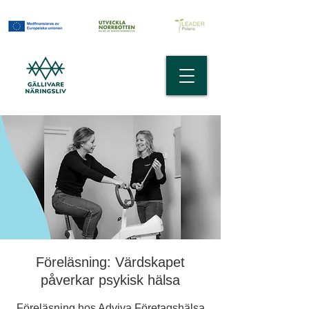
Föreläsning: Värdskapet
påverkar psykisk hälsa
Föreläsning hos Adviva Företagshälsa