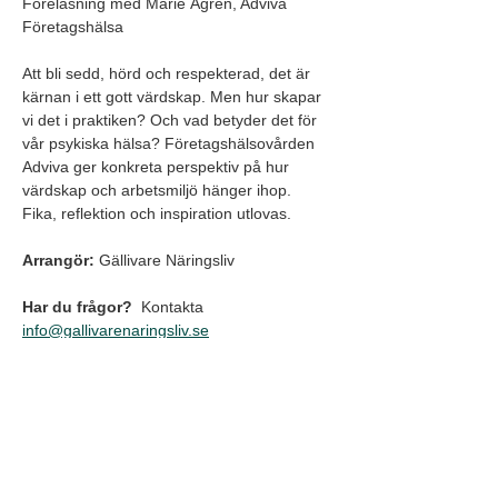
Föreläsning med Marie Ågren, Adviva 
Företagshälsa
Att bli sedd, hörd och respekterad, det är 
kärnan i ett gott värdskap. Men hur skapar 
vi det i praktiken? Och vad betyder det för 
vår psykiska hälsa? Företagshälsovården 
Adviva ger konkreta perspektiv på hur 
värdskap och arbetsmiljö hänger ihop. 
Fika, reflektion och inspiration utlovas.
Arrangör:
 Gällivare Näringsliv
Har du frågor? 
 Kontakta 
info@gallivarenaringsliv.se
Begränsat antal platser. Evenemanget 
kräver föranmälan. 
Eventet genomförs som en del av 
Näringslivsveckan i Gällivare 2026 – ett 
initiativ av Medskapandebyrån, Gällivare 