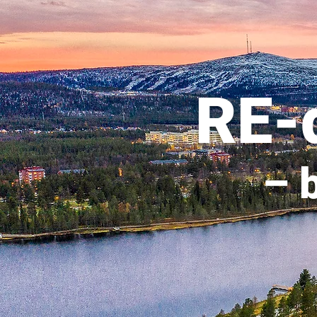
RE-d
– 