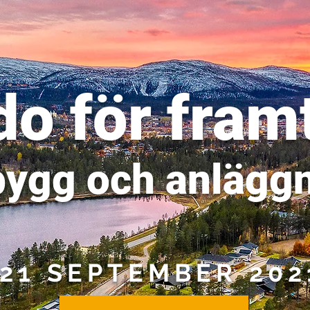
o för fram
bygg och anlägg
21 SEPTEMBER 202