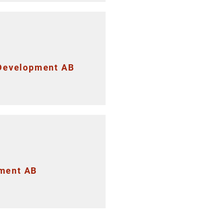
 Development AB
pment AB