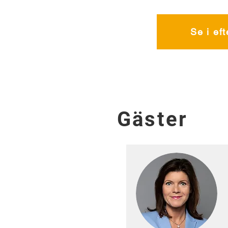
Se i ef
Gäster