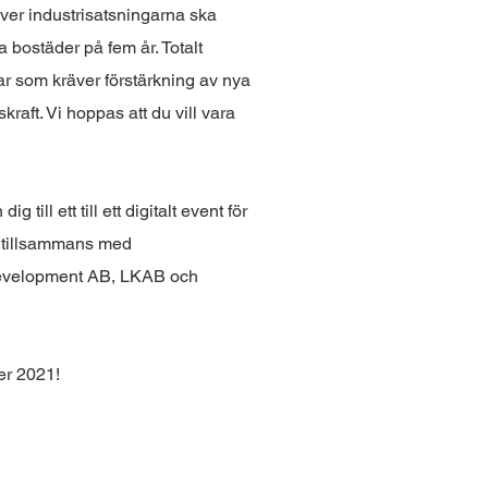
över industrisatsningarna ska
bostäder på fem år. Totalt
ar som kräver förstärkning av nya
”RE-do för fram
kraft. Vi hoppas att du vill vara
Ett kostnadsfri
anlä
till ett till ett digitalt event för
 tillsammans med
Under en halvdag få
Development AB, LKAB och
experter inom 
entreprenörer som 
kraf
RE-do för framtiden
er 2021!
för dig som vill se
Eller som åtminsto
skul
Vägen till framgång 