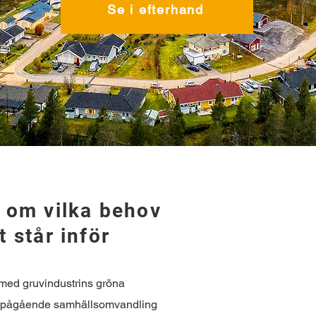
Se i efterhand
t om vilka behov
t står inför
Tisdag
13.
h med gruvindustrins gröna
d pågående samhällsomvandling