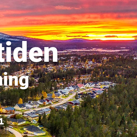
tiden
ning
1