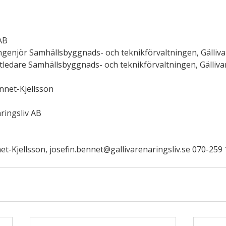
AB
ingenjör Samhällsbyggnads- och teknikförvaltningen, Gälli
ktledare Samhällsbyggnads- och teknikförvaltningen, Gälli
nnet-Kjellsson
ringsliv AB
et-Kjellsson, josefin.bennet@gallivarenaringsliv.se 070-259 