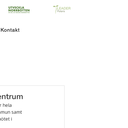
Kontakt
centrum
r hela 
kommun samt 
tet i 