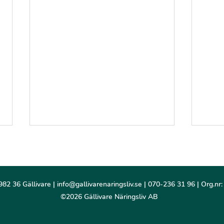
982 36 Gällivare |
info@gallivarenaringsliv.se
| 070-236 31 96 | Org.nr
©2026 Gällivare Näringsliv AB