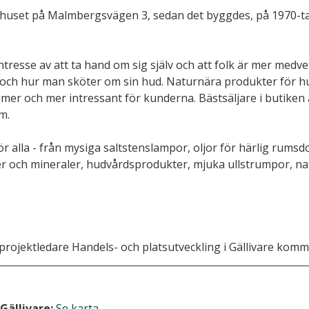
i huset på Malmbergsvägen 3, sedan det byggdes, på 1970-tal
ntresse av att ta hand om sig själv och att folk är mer medv
 och hur man sköter om sin hud. Naturnära produkter för h
 mer och mer intressant för kunderna. Bästsäljare i butiken är
m. 
 alla - från mysiga saltstenslampor, oljor för härlig rumsdoft 
r och mineraler, hudvårdsprodukter, mjuka ullstrumpor, na
, projektledare Handels- och platsutveckling i Gällivare kom
 Gällivare:
Se karta