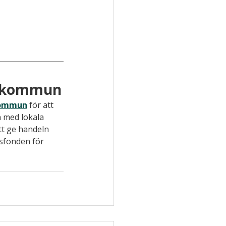
re kommun
 kommun
 för att 
n med lokala 
tt ge handeln 
ksfonden för 