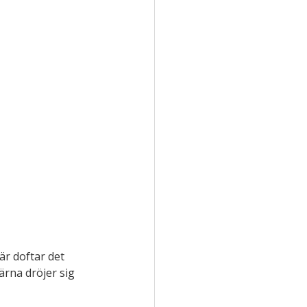
r doftar det 
rna dröjer sig 