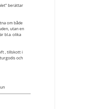
et" berättar 
etna om både 
uden, utan en 
 bl.a. olika 
, tillskott i 
turgodis och 
mun