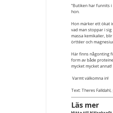
"Butiken har funnits 
hon. 
Hon märker ett ökat i
vad man stoppar i sig
massa kemikalier, blir
örttéer och magnesiu
Här finns någonting för
form av både proteine
mycket mycket annat!
 Varmt välkomna in!
Text: Theres Falldahl
Läs mer
Hitta till Hälsokraft