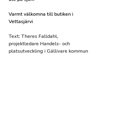
Varmt välkomna till butiken i 
Vettasjärvi
Text: Theres Falldahl, 
projektledare Handels- och 
platsutveckling i Gällivare kommun
Läs mer
Hitta till Butiken i Vettasjärvi
Kalixälvsvägen 69
985 94 Vettasjärvi
Se karta