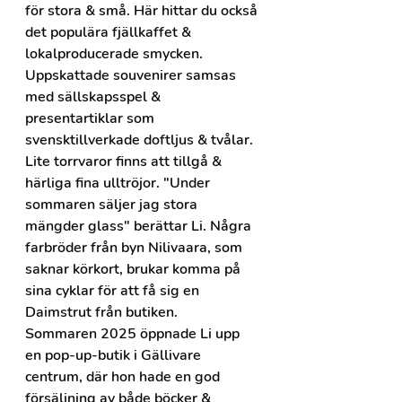
för stora & små. Här hittar du också 
det populära fjällkaffet & 
lokalproducerade smycken. 
Uppskattade souvenirer samsas 
med sällskapsspel & 
presentartiklar som 
svensktillverkade doftljus & tvålar. 
Lite torrvaror finns att tillgå & 
härliga fina ulltröjor. "Under 
sommaren säljer jag stora 
mängder glass" berättar Li. Några 
farbröder från byn Nilivaara, som 
saknar körkort, brukar komma på 
sina cyklar för att få sig en 
Daimstrut från butiken.
Sommaren 2025 öppnade Li upp 
en pop-up-butik i Gällivare 
centrum, där hon hade en god 
försäljning av både böcker & 