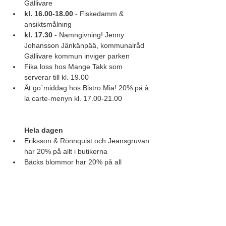
Gällivare
kl. 16.00-18.00
 - Fiskedamm & 
ansiktsmålning
kl. 17.30
 - Namngivning! Jenny 
Johansson Jänkänpää, kommunalråd 
Gällivare kommun inviger parken
Fika loss hos Mange Takk som 
serverar till kl. 19.00
Ät go´middag hos Bistro Mia! 20% på à 
la carte-menyn kl. 17.00-21.00
Hela dagen
Eriksson & Rönnquist och Jeansgruvan 
har 20% på allt i butikerna
Bäcks blommor har 20% på all 
inredning
Arrangör
Gällivare Näringsliv och Medskapandebyrån
Eventet genomförs inom ramen för 