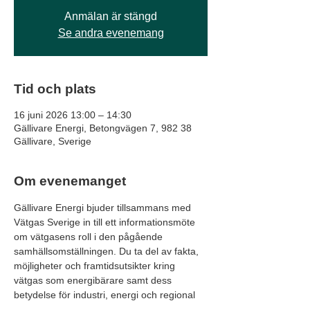
Anmälan är stängd
Se andra evenemang
Tid och plats
16 juni 2026 13:00 – 14:30
Gällivare Energi, Betongvägen 7, 982 38
Gällivare, Sverige
Om evenemanget
Gällivare Energi bjuder tillsammans med 
Vätgas Sverige in till ett informationsmöte 
om vätgasens roll i den pågående 
samhällsomställningen. Du ta del av fakta, 
möjligheter och framtidsutsikter kring 
vätgas som energibärare samt dess 
betydelse för industri, energi och regional 
utveckling. Delta på plats hos Gällivare 