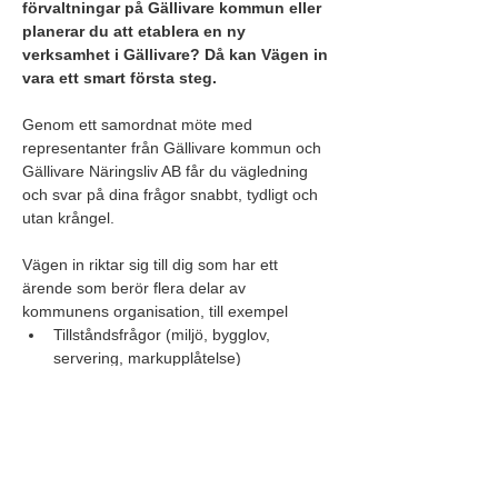
förvaltningar på Gällivare kommun eller 
planerar du att etablera en ny 
verksamhet i Gällivare? Då kan Vägen in 
vara ett smart första steg.
Genom ett samordnat möte med 
representanter från Gällivare kommun och 
Gällivare Näringsliv AB får du vägledning 
och svar på dina frågor snabbt, tydligt och 
utan krångel.
Vägen in riktar sig till dig som har ett 
ärende som berör flera delar av 
kommunens organisation, till exempel 
Tillståndsfrågor (miljö, bygglov, 
servering, markupplåtelse)
Etablering av företag
Projektidéer
Nybyggnation
Större evenemang