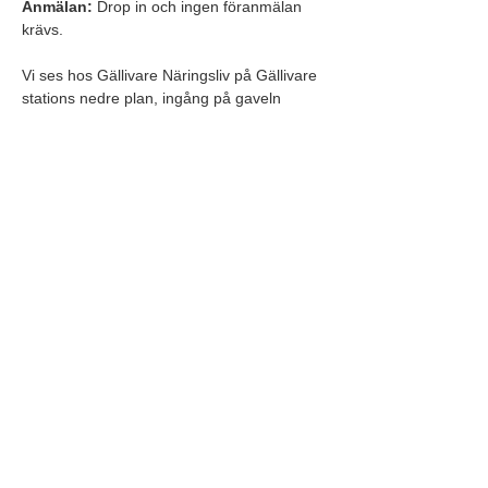
Anmälan:
 Drop in och ingen föranmälan 
krävs.
Vi ses hos Gällivare Näringsliv på Gällivare 
stations nedre plan, ingång på gaveln 
mittemot kiosken. Varmt välkommen!
Theres Falldahl, projektledare på Gällivare 
Näringsliv AB
Hanna Andersson, näringslivsutvecklare på 
Gällivare kommun
Arrangör: 
Gällivare Näringsliv
Eventet genomförs inom ramen för 
projektet 
Handels- och platsutveckling i 
Gällivare kommun
, som drivs av Gällivare 
Näringsliv AB och finansieras av Gällivare 
kommun, Leader Polaris samt Europeiska 
jordbruksfonden för landsbygdsutveckling.