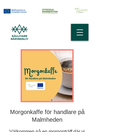
Morgonkaffe för handlare på
Malmheden
Välkommen på en morgonträff där vi