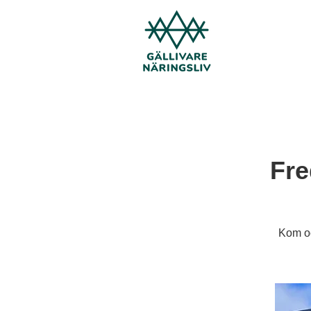
Fre
Kom oc