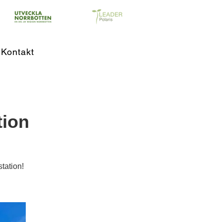
Kontakt
tion
tation!