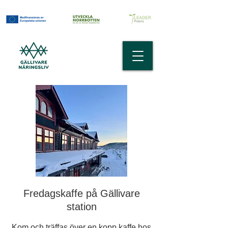
Fredagskaffe på Gällivare
station
Kom och träffas över en kopp kaffe hos