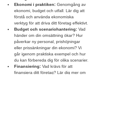
Ekonomi i praktiken:
 Genomgång av 
ekonomi, budget och utfall. Lär dig att 
förstå och använda ekonomiska 
verktyg för att driva ditt företag effektivt.
Budget och scenariohantering:
 Vad 
händer om din omsättning ökar? Hur 
påverkar ny personal, prishöjningar 
eller prissänkningar din ekonomi? Vi 
går igenom praktiska exempel och hur 
du kan förbereda dig för olika scenarier.
Finansiering:
 Vad krävs för att 
finansiera ditt företag? Lär dig mer om 
olika finansieringsalternativ och vad du 
behöver tänka på för att säkerställa en 
hållbar ekonomi.
K10 och fåmansföretag:
 Genomgång 
av K10 och de särskilda reglerna för 
fåmansföretag, en viktig del för dig 
som driver ett företag med få delägare.