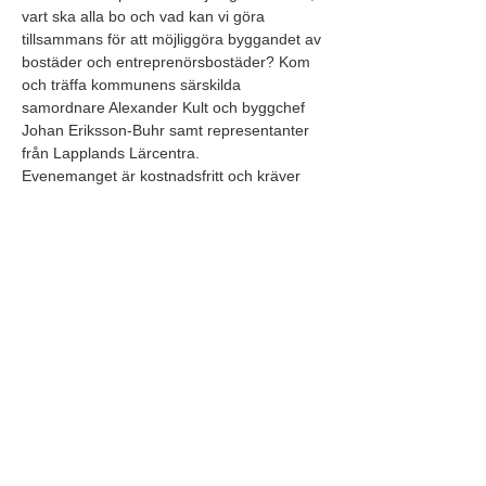
vart ska alla bo och vad kan vi göra 
tillsammans för att möjliggöra byggandet av 
bostäder och entreprenörsbostäder? Kom 
och träffa kommunens särskilda 
samordnare Alexander Kult och byggchef 
Johan Eriksson-Buhr samt representanter 
från Lapplands Lärcentra. 
Evenemanget är kostnadsfritt och kräver 
ingen föranmälan. 
Evenemanget genomförs som en del av 
Näringslivsvecka i Gällivare som pågår 
under 29 januari till 2 februari 2024. Se 
hela programmet här: 
https://gallivare.se/naringslivsvecka
Har du frågor? Kontakta 
info@gallivarenaringsliv.se