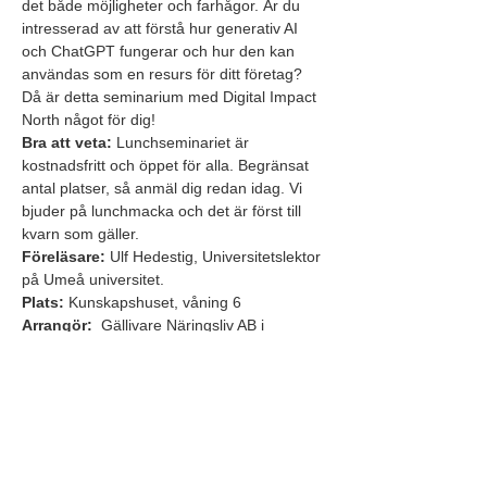
det både möjligheter och farhågor. Är du 
intresserad av att förstå hur generativ AI 
och ChatGPT fungerar och hur den kan 
användas som en resurs för ditt företag? 
Då är detta seminarium med Digital Impact 
North något för dig!
Bra att veta: 
Lunchseminariet är 
kostnadsfritt och öppet för alla. Begränsat 
antal platser, så anmäl dig redan idag. Vi 
bjuder på lunchmacka och det är först till 
kvarn som gäller.  
Föreläsare:
 Ulf Hedestig, Universitetslektor 
på Umeå universitet.
Plats:
 Kunskapshuset, våning 6
Arrangör: 
 Gällivare Näringsliv AB i 
samarbete med projektet 
Digital Impact 
North
.
Om projektet Digital Impact North:
Projetet Digital Impact North är en digital 
innovationshubb skapad för att göra norra 
Sverige till en av Europas ledande regioner 
inom IT, AI och digitalisering. Sedan hösten 