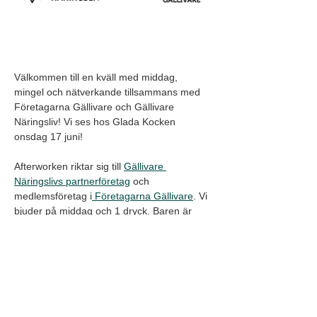
Välkommen till en kväll med middag, 
mingel och nätverkande tillsammans med 
Företagarna Gällivare och Gällivare 
Näringsliv! Vi ses hos Glada Kocken 
onsdag 17 juni!
Afterworken riktar sig till 
Gällivare 
Näringslivs partnerföretag
 och 
medlemsföretag i
 Företagarna Gällivare
. Vi 
bjuder på middag och 1 dryck. Baren är 
öppen för dig som vill köpa något extra.
Kvällens meny:
Rostbiff, syltlök och potatissallad, smör, 
bröd, sallad
Har du frågor? Kontakta oss på 