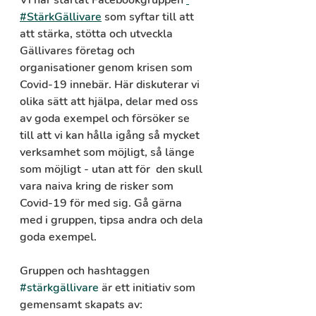
Vi har startat Facebookgruppen 
#StärkGällivare
 som syftar till att 
att stärka, stötta och utveckla 
Gällivares företag och 
organisationer genom krisen som 
Covid-19 innebär. Här diskuterar vi 
olika sätt att hjälpa, delar med oss 
av goda exempel och försöker se 
till att vi kan hålla igång så mycket 
verksamhet som möjligt, så länge 
som möjligt - utan att för  den skull 
vara naiva kring de risker som 
Covid-19 för med sig. Gå gärna 
med i gruppen, tipsa andra och dela 
goda exempel.
Gruppen och hashtaggen 
#stärkgällivare
 är ett initiativ som 
gemensamt skapats av:   