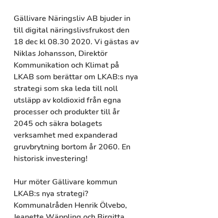
Gällivare Näringsliv AB bjuder in 
till digital näringslivsfrukost den 
18 dec kl 08.30 2020. Vi gästas av 
Niklas Johansson, Direktör 
Kommunikation och Klimat på 
LKAB som berättar om LKAB:s nya 
strategi som ska leda till noll 
utsläpp av koldioxid från egna 
processer och produkter till år 
2045 och säkra bolagets 
verksamhet med expanderad 
gruvbrytning bortom år 2060. En 
historisk investering!
Hur möter Gällivare kommun 
LKAB:s nya strategi? 
Kommunalråden Henrik Ölvebo, 
Jeanette Wäppling och Birgitta 