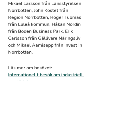
Mikael Larsson från Länsstyrelsen 
Norrbotten, John Kostet från 
Region Norrbotten, Roger Tuomas 
från Luleå kommun, Håkan Nordin 
från Boden Business Park, Erik 
Carlsson från Gällivare Näringsliv 
och Mikael Aamisepp från Invest in 
Norrbotten.
Läs mer om besöket: 
Internationellt besök om industriell 
omställning
Studieresan arrangeras av 
Sveriges regering genom 
Leadership Group for Industry 
Transition (LeadIT), Sida, The 
World Bank samt Världsbankens 