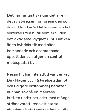
Det här fantastiska gänget är en 
del av styrelsen för föreningen som 
driver Handlar’n Nattavaara, en fint 
sorterad liten butik som erbjuder 
det viktigaste, dygnet runt. Butiken 
är en hybridbutik med både 
bemannade och obemannade 
öppettider och utgör en central 
mötesplats i byn.
Resan hit har inte alltid varit enkel. 
Dirk Hagenbuch (styrelseledamot 
och tidigare ordförande) berättar 
hur han sov på en madrass i 
butiken under perioder med många 
strömavbrott, redo att starta 
elverket så att frysarna inte skulle 