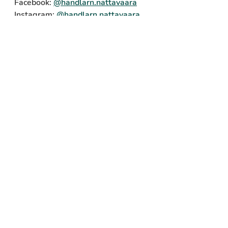
Facebook: 
@
handlarn.nattavaara
Instagram: 
@
handlarn.nattavaara
Om 
Nattavaarabygdens handel och 
service ekonomisk 
förening
:
allabolag.se
Hemsida Handlar'n
: 
handlarn.se
Läs mer om Nattavaarabygden
: 
https://gallivare.se
Om Handels- och 
platsutveckling i 
Gällivare kommun
Gällivare Näringsliv driver 
projektet 
Handels- och 
platsutveckling i Gällivare 