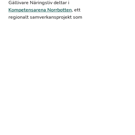
Gällivare Näringsliv deltar i 
Kompetensarena Norrbotten
, ett 
regionalt samverkansprojekt som 
drivs av Region Norrbotten med 
finansiering från Europeiska 
socialfonden Plus (ESF+), Region 
Norrbotten och Norrbottens läns 
kommuner/näringslivsbolag. Syftet 
är att stärka 
kompetensförsörjningen i länet 
genom att få en bättre bild av vilka 
yrkesroller som efterfrågas – och 
hur det kan kopplas till framtida 
utbildningar.
– Under hösten vill vi gärna komma 
i kontakt med fler företag som ser 
ett behov av att rekrytera eller 
utveckla kompetens. Som en del av 