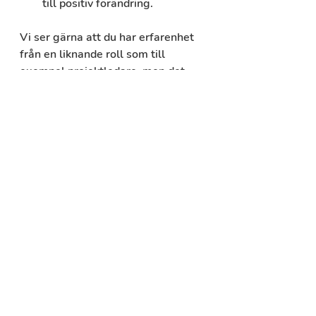
till positiv förändring. 
Vi ser gärna att du har erfarenhet 
från en liknande roll som till 
exempel projektledare, men det 
viktigaste är att du är rätt person 
för uppdraget. Svenska i tal och 
skrift är en förutsättning, men vi 
välkomnar sökande med olika 
erfarenheter och bakgrunder. Vi 
ser mångfald som en styrka och en 
viktig del av vårt arbete. Körkort B 
är ett krav.
Vad vi erbjuder dig
En utvecklande roll med hög 
grad av självständighet inom 
ett projekt med tydliga ramar 
och möjlighet att aktivt bidra 