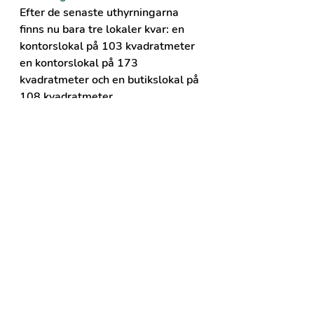
Efter de senaste uthyrningarna 
finns nu bara tre lokaler kvar: en 
kontorslokal på 103 kvadratmeter 
en kontorslokal på 173 
kvadratmeter och en butikslokal på 
108 kvadratmeter.
Vill du veta mer om de lediga 
lokalerna? Kontakta Topbostäder 
på 
topinfo@topbostader.se
 eller 
0970-255 00.
Läs mer om kvarteret Gladan på 
Topbostäders hemsida.