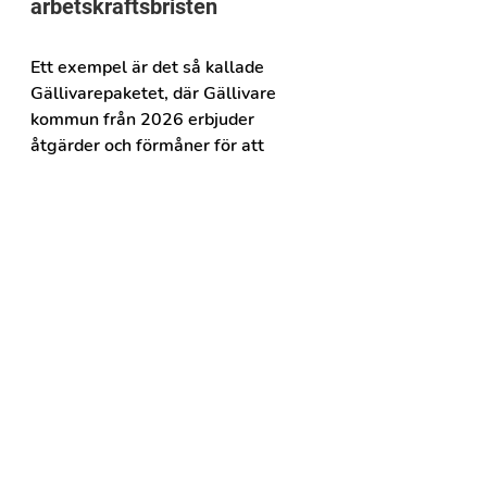
arbetskraftsbristen
Ett exempel är det så kallade 
Gällivarepaketet, där Gällivare 
kommun från 2026 erbjuder 
åtgärder och förmåner för att 
underlätta rekrytering och bidra till 
att behålla legitimerad personal 
inom skola, förskola och 
socialtjänst.
Läs mer om Gällivarepaketet
Gällivare kommun har också 
deltagit på flertalet 
rekryteringsmässor, nu senast på 
Medrek-mässan i Stockholm för att 
möta potentiella medarbetare och 
berätta om möjligheterna att leva 