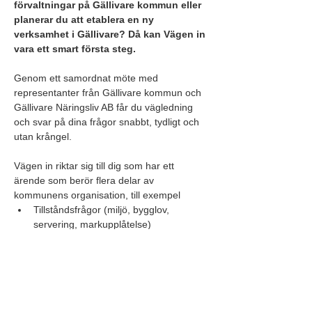
förvaltningar på Gällivare kommun eller 
planerar du att etablera en ny 
verksamhet i Gällivare? Då kan Vägen in 
vara ett smart första steg.
Genom ett samordnat möte med 
representanter från Gällivare kommun och 
Gällivare Näringsliv AB får du vägledning 
och svar på dina frågor snabbt, tydligt och 
utan krångel.
Vägen in riktar sig till dig som har ett 
ärende som berör flera delar av 
kommunens organisation, till exempel 
Tillståndsfrågor (miljö, bygglov, 
servering, markupplåtelse)
Etablering av företag
Projektidéer
Nybyggnation
Större evenemang