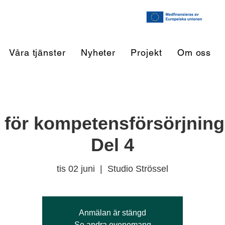
Våra tjänster
Nyheter
Projekt
Om oss
för kompetensförsörjning &
Del 4
tis 02 juni
  |  
Studio Strössel
Anmälan är stängd
Se andra evenemang