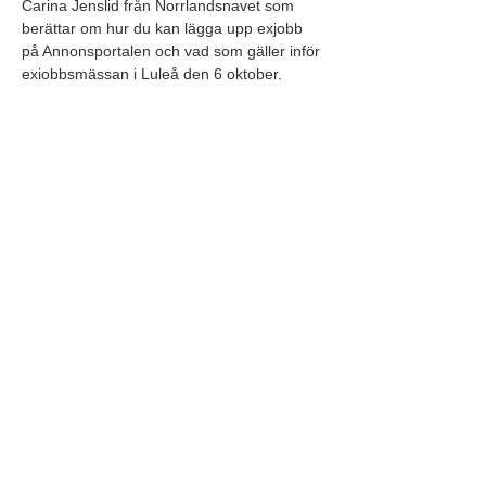
Carina Jenslid från Norrlandsnavet som 
berättar om hur du kan lägga upp exjobb 
på Annonsportalen och vad som gäller inför 
exjobbsmässan i Luleå den 6 oktober.
Läs mer om Exjobbsmässan 2026:
https://www.ltu.se/aktuellt/kalender/event/20
26-06-02-exjobbsmassan-2026
Annonsportalen på Luleå tekniska 
universitet:
https://www.annonsportalen.se/
Centralplan 4, 982 36 Gällivare |
info@gallivarenaringsliv.se
|
070-236 31
96
| Org.nr:
556252-3281
©2026 Gällivare Näringsliv AB