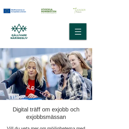
Digital träff om exjobb och
exjobbsmässan
Vill du veta mer om möjligheterna med